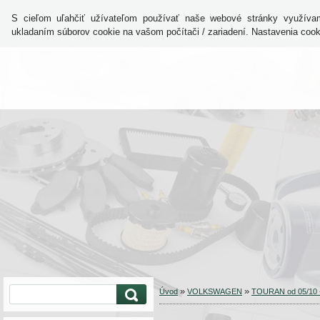
S cieľom uľahčiť užívateľom používať naše webové stránky využívam
ukladaním súborov cookie na vašom počítači / zariadení. Nastavenia coo
O nás
Sortiment
»
»
Úvod
VOLKSWAGEN
TOURAN od 05/10 -