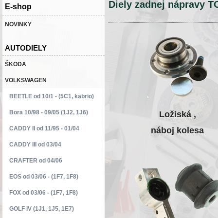
Diely zadnej nápravy 
E-shop
NOVINKY
AUTODIELY
ŠKODA
VOLKSWAGEN
BEETLE od 10/1 - (5C1, kabrio)
Bora 10/98 - 09/05 (1J2, 1J6)
Ložiská ,
CADDY II od 11/95 - 01/04
náboj kolesa
CADDY III od 03/04
CRAFTER od 04/06
EOS od 03/06 - (1F7, 1F8)
FOX od 03/06 - (1F7, 1F8)
GOLF IV (1J1, 1J5, 1E7)