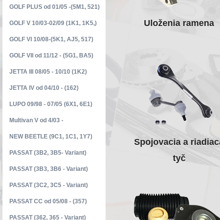
GOLF PLUS od 01/05 -(5M1, 521)
Uloženia ramena
GOLF V 10/03-02/09 (1K1, 1K5,)
GOLF VI 10/08-(5K1, AJ5, 517)
GOLF VII od 11/12 - (5G1, BA5)
JETTA III 08/05 - 10/10 (1K2)
JETTA IV od 04/10 - (162)
LUPO 09/98 - 07/05 (6X1, 6E1)
Multivan V od 4/03 -
NEW BEETLE (9C1, 1C1, 1Y7)
Spojovacia a riadiac
PASSAT (3B2, 3B5- Variant)
tyč
PASSAT (3B3, 3B6 - Variant)
PASSAT (3C2, 3C5 - Variant)
PASSAT CC od 05/08 - (357)
PASSAT (362, 365 - Variant)