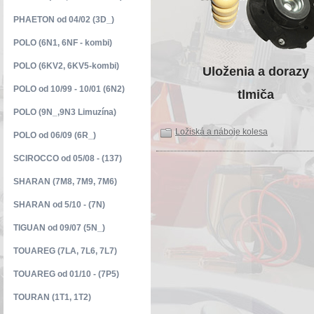
PHAETON od 04/02 (3D_)
POLO (6N1, 6NF - kombi)
POLO (6KV2, 6KV5-kombi)
Uloženia a dorazy
POLO od 10/99 - 10/01 (6N2)
tlmiča
POLO (9N_,9N3 Limuzína)
Ložiská a náboje kolesa
POLO od 06/09 (6R_)
SCIROCCO od 05/08 - (137)
SHARAN (7M8, 7M9, 7M6)
SHARAN od 5/10 - (7N)
TIGUAN od 09/07 (5N_)
TOUAREG (7LA, 7L6, 7L7)
TOUAREG od 01/10 - (7P5)
TOURAN (1T1, 1T2)