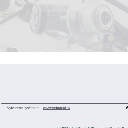
Vytvorené systémom
www.webareal.sk