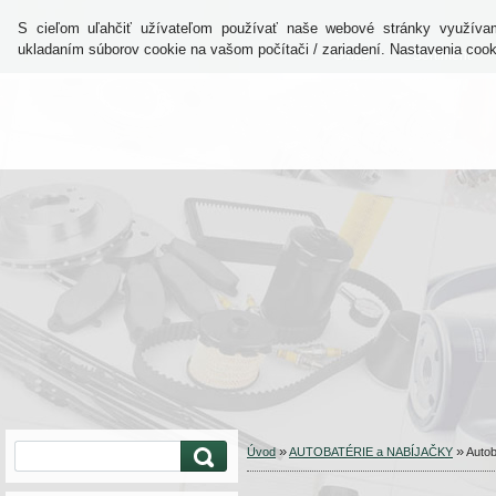
S cieľom uľahčiť užívateľom používať naše webové stránky využívam
ukladaním súborov cookie na vašom počítači / zariadení. Nastavenia coo
O nás
Sortiment
»
»
Úvod
AUTOBATÉRIE a NABÍJAČKY
Auto